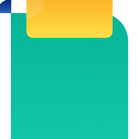
SMP Negeri 1 Baturetno
e-Konseling SMP Negeri 1 Baturetno
e-Konseling SMP Negeri 1 Baturetno
Jln. Raya Solo - Baturetno,
Wonogiri, Jawa Tengah
(0273) 461065
konseling@smpn1baturetno.sch.i
d