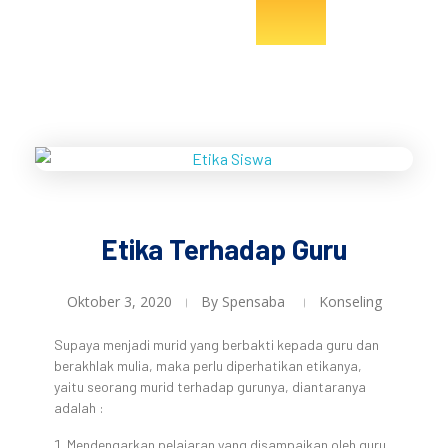
e-Konseling SMP Negeri 1 Baturetno
e-Konseling SMP Negeri 1 Baturetno
Etika Terhadap Guru
Oktober 3, 2020
By
Spensaba
Konseling
Supaya menjadi murid yang berbakti kepada guru dan
berakhlak mulia, maka perlu diperhatikan etikanya,
yaitu seorang murid terhadap gurunya, diantaranya
adalah :
Mendengarkan pelajaran yang disampaikan oleh guru